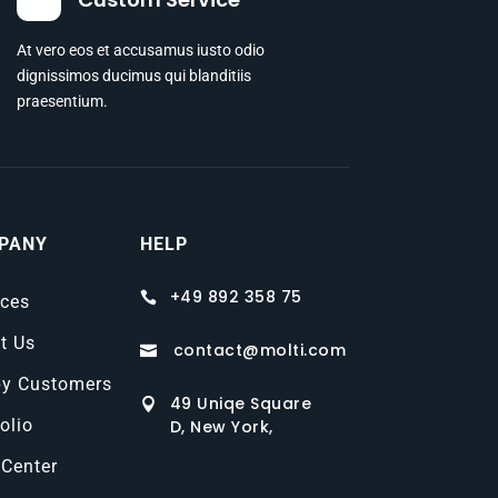
At vero eos et accusamus iusto odio
dignissimos ducimus qui blanditiis
praesentium.
PANY
HELP
+49 892 358 75

ices
t Us
contact@molti.com

y Customers
49 Uniqe Square

olio
D, New York,
 Center