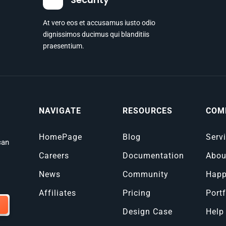
At vero eos et accusamus iusto odio
dignissimos ducimus qui blanditiis
praesentium.
NAVIGATE
RESOURCES
COM
HomePage
Blog
Serv
can
Careers
Documentation
Abou
News
Community
Happ
Affiliates
Pricing
Portf
Design Case
Help