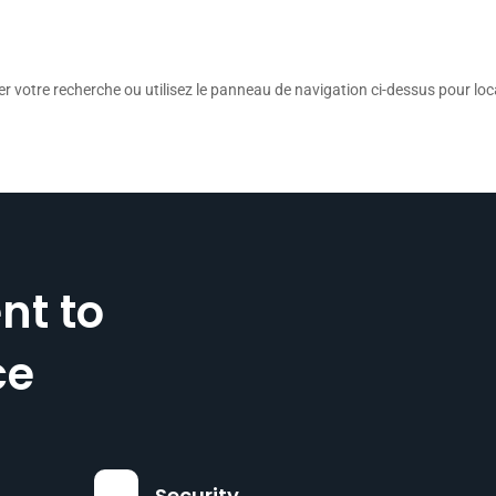
votre recherche ou utilisez le panneau de navigation ci-dessus pour locali
t to
ce
Security