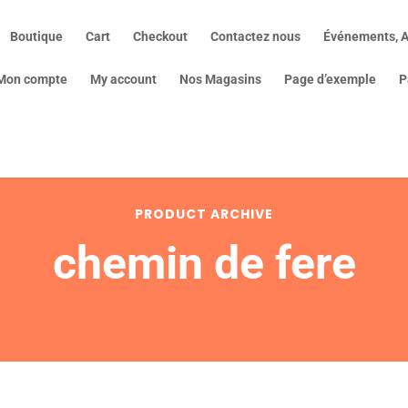
Boutique
Cart
Checkout
Contactez nous
Événements, A
Mon compte
My account
Nos Magasins
Page d’exemple
P
PRODUCT ARCHIVE
chemin de fere